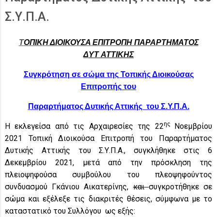
Σ.Υ.Π.Α.
Τ
ΟΠΙΚΗ ΔΙΟΙΚΟΥΣΑ ΕΠΙΤΡΟΠΗ ΠΑΡΑΡΤΗΜΑΤΟΣ
Δ
YT
ΑΤΤΙΚΗΣ
Συγκρότηση σε σώμα της Τοπικής Διοικούσας
Επιτροπής του
Παραρτήματος Δυτικής Αττικής του Σ.Υ.Π.Α.
ης
Η εκλεγείσα από τις Αρχαιρεσίες της 22
Νοεμβρίου
2021 Τοπική Διοικούσα Επιτροπή του Παραρτήματος
Δυτικής Αττικής του Σ.Υ.Π.Α., συγκλήθηκε στις 6
Δεκεμβρίου 2021, μετά από την πρόσκληση της
πλειοψηφούσα συμβούλου του πλεοψηφούντος
συνδυασμού Γκάνιου Αικατερίνης,
και
συγκροτήθηκε σε
σώμα και εξέλεξε τις διακριτές θέσεις, σύμφωνα με το
καταστατικό του Συλλόγου ως εξής: