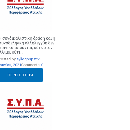
Η συνδικαλιστική δράση και η
συναδελφική αλληλεγγύη δεν
ποινικοποιούνται, ούτε στον
Άλιμο, ούτε...
Posted by
syllogospatt
21
Ιουνίου, 2021
Comments:
0
ΠΕΡΙΣΣΌΤΕΡΑ