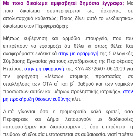
Με ποιο δικαίωμα αμφισβητεί δημόσια έγγραφα;
Με
ποιο δικαίωμα συμπεριφέρεται ως άρχοντας σε
απολυταρχικό καθεστώς; Ποιος δίνει αυτό το «εκδικητικό»
δικαίωμα στον Περιφερειάρχη;
Μήπως κυβέρνηση και αρμόδια υπουργεία, που του
επιτρέπουν να εφαρμόζει ότι θέλει κι όπως θέλει; Και
αναφερόμαστε ενδεικτικά
στην μη εφαρμογή
της Συλλογικής
Σύμβασης Εργασίας για τους εργαζόμενους της Περιφέρειας
Ηπείρου,
στην μη εφαρμογή
της ΚΥΑ
43726/07-06-2019
για
την χορήγηση «Μ
έσων ατομικής προστασίας σε
υπαλλήλους των OTA α ́ και β ́ βαθμού και των νομικών
προσώπων αυτών και μέτρων προληπτικής ιατρικής»,
στην
μη προκήρυξη θέσεων ευθύνης
κλπ.
Αυτά γίνονται όσο η τρομοκρατία καλά κρατεί, όσο
Περιφέρειες και Δήμοι λειτουργούν με διαδικασίες
«αποφασίζομεν και διατάσσομεν»…, όσο επιτρέπεται η
πειθαρχική εξουσία μετατρέπεται σε αυθαιρεσία, γιατί πρέπει