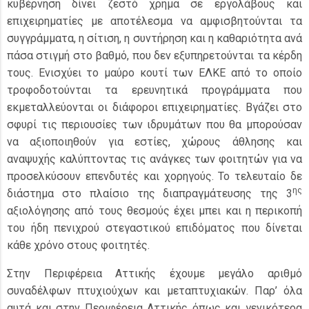
κυβέρνηση δίνει ζεστό χρήμα σε εργολάβους και
επιχειρηματίες με αποτέλεσμα να αμφισβητούνται τα
συγγράμματα, η σίτιση, η συντήρηση και η καθαριότητα ανά
πάσα στιγμή στο βαθμό, που δεν εξυπηρετούνται τα κέρδη
τους. Ενισχύει το μαύρο κουτί των ΕΛΚΕ από το οποίο
τροφοδοτούνται τα ερευνητικά προγράμματα που
εκμεταλλεύονται οι διάφοροι επιχειρηματίες. Βγάζει στο
σφυρί τις περιουσίες των ιδρυμάτων που θα μπορούσαν
να αξιοποιηθούν για εστίες, χώρους άθλησης και
αναψυχής καλύπτοντας τις ανάγκες των φοιτητών για να
προσελκύσουν επενδυτές και χορηγούς. Το τελευταίο δε
ης
διάστημα στο πλαίσιο της διαπραγμάτευσης της 3
αξιολόγησης από τους θεσμούς έχει μπει και η περικοπή
του ήδη πενιχρού στεγαστικού επιδόματος που δίνεται
κάθε χρόνο στους φοιτητές.
Στην Περιφέρεια Αττικής έχουμε μεγάλο αριθμό
συναδέλφων πτυχιούχων και μεταπτυχιακών. Παρ’ όλα
αυτά και στην Περιφέρεια Αττικής όπως και γενικότερα