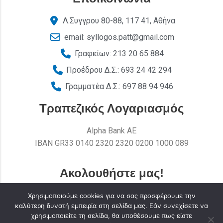
Λ.Συγγρου 80-88, 117 41, Αθήνα
email: syllogos.patt@gmail.com
Γραφείων: 213 20 65 884
Προέδρου Δ.Σ.: 693 24 42 294
Γραμματέα Δ.Σ.: 697 88 94 946
Τραπεζικός Λογαριασμός
Alpha Bank AE
ΙΒΑΝ GR33 0140 2320 2320 0200 1000 089
Ακολουθήστε μας!
Χρησιμοποιούμε cookies για να σας προσφέρουμε την
καλύτερη δυνατή εμπειρία στη σελίδα μας. Εάν συνεχίσετε να
χρησιμοποιείτε τη σελίδα, θα υποθέσουμε πως είστε