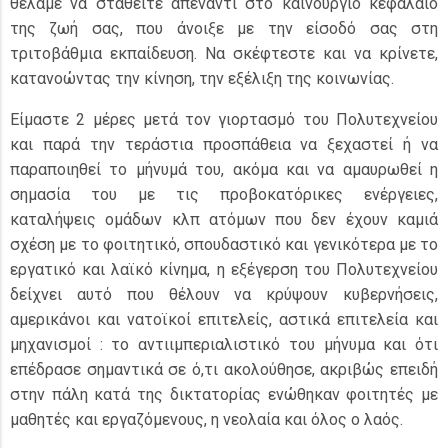
θέλαμε να σταθείτε απέναντι στο καινούργιο κεφάλαιο
της ζωή σας, που άνοιξε με την είσοδό σας στη
τριτοβάθμια εκπαίδευση. Να σκέφτεστε και να κρίνετε,
κατανοώντας την κίνηση, την εξέλιξη της κοινωνίας.
Είμαστε 2 μέρες μετά τον γιορτασμό του Πολυτεχνείου
και παρά την τεράστια προσπάθεια να ξεχαστεί ή να
παραποιηθεί το μήνυμά του, ακόμα και να αμαυρωθεί η
σημασία του με τις προβοκατόρικες ενέργειες,
καταλήψεις ομάδων κλπ ατόμων που δεν έχουν καμιά
σχέση με το φοιτητικό, σπουδαστικό και γενικότερα με το
εργατικό και λαϊκό κίνημα, η εξέγερση του Πολυτεχνείου
δείχνει αυτό που θέλουν να κρύψουν κυβερνήσεις,
αμερικάνοι και νατοϊκοί επιτελείς, αστικά επιτελεία και
μηχανισμοί : το αντιιμπεριαλιστικό του μήνυμα και ότι
επέδρασε σημαντικά σε ό,τι ακολούθησε, ακριβώς επειδή
στην πάλη κατά της δικτατορίας ενώθηκαν φοιτητές με
μαθητές και εργαζόμενους, η νεολαία και όλος ο λαός.