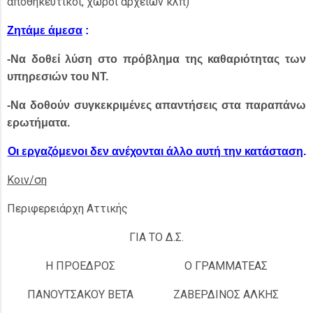
αποθηκευτικοί, χώροι αρχείων κλπ)
Ζητάμε άμεσα
:
-Να δοθεί λύση στο πρόβλημα της καθαριότητας των
υπηρεσιών του ΝΤ.
-Να δοθούν συγκεκριμένες απαντήσεις στα παραπάνω
ερωτήματα.
Οι εργαζόμενοι δεν ανέχονται άλλο αυτή την κατάσταση
.
Κοιν/ση
Περιφερειάρχη Αττικής
ΓΙΑ ΤΟ Δ.Σ.
Η ΠΡΟΕΔΡΟΣ
Ο ΓΡΑΜΜΑΤΕΑΣ
ΠΑΝΟΥΤΣΑΚΟΥ ΒΕΤΑ
ΖΑΒΕΡΔΙΝΟΣ ΑΛΚΗΣ