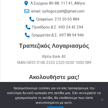
Λ.Συγγρου 80-88, 117 41, Αθήνα
email: syllogos.patt@gmail.com
Γραφείων: 213 20 65 884
Προέδρου Δ.Σ.: 693 24 42 294
Γραμματέα Δ.Σ.: 697 88 94 946
Τραπεζικός Λογαριασμός
Alpha Bank AE
ΙΒΑΝ GR33 0140 2320 2320 0200 1000 089
Ακολουθήστε μας!
Χρησιμοποιούμε cookies για να σας προσφέρουμε την
καλύτερη δυνατή εμπειρία στη σελίδα μας. Εάν συνεχίσετε να
χρησιμοποιείτε τη σελίδα, θα υποθέσουμε πως είστε
ικανοποιημένοι με αυτό.