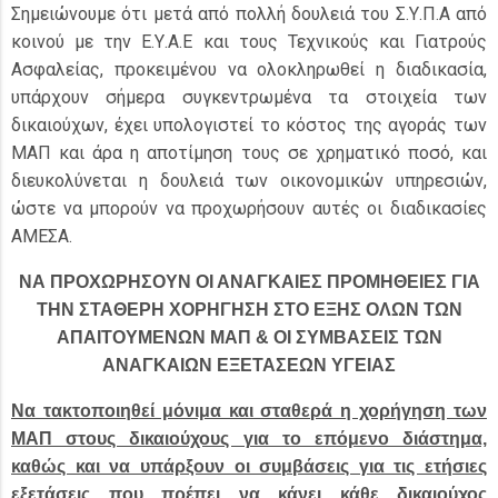
Σημειώνουμε ότι μετά από πολλή δουλειά του Σ.Υ.Π.Α από
κοινού με την Ε.Υ.Α.Ε και τους Τεχνικούς και Γιατρούς
Ασφαλείας, προκειμένου να ολοκληρωθεί η διαδικασία,
υπάρχουν σήμερα συγκεντρωμένα τα στοιχεία των
δικαιούχων, έχει υπολογιστεί το κόστος της αγοράς των
ΜΑΠ και άρα η αποτίμηση τους σε χρηματικό ποσό, και
διευκολύνεται η δουλειά των οικονομικών υπηρεσιών,
ώστε να μπορούν να προχωρήσουν αυτές οι διαδικασίες
ΑΜΕΣΑ.
ΝΑ ΠΡΟΧΩΡΗΣΟΥΝ ΟΙ ΑΝΑΓΚΑΙΕΣ ΠΡΟΜΗΘΕΙΕΣ ΓΙΑ
ΤΗΝ ΣΤΑΘΕΡΗ ΧΟΡΗΓΗΣΗ ΣΤΟ ΕΞΗΣ ΟΛΩΝ ΤΩΝ
ΑΠΑΙΤΟΥΜΕΝΩΝ ΜΑΠ & ΟΙ ΣΥΜΒΑΣΕΙΣ ΤΩΝ
ΑΝΑΓΚΑΙΩΝ ΕΞΕΤΑΣΕΩΝ ΥΓΕΙΑΣ
Να τακτοποιηθεί μόνιμα και σταθερά η χορήγηση των
ΜΑΠ στους δικαιούχους για το επόμενο διάστημα,
καθώς και να υπάρξουν οι συμβάσεις για τις ετήσιες
εξετάσεις που πρέπει να κάνει κάθε δικαιούχος