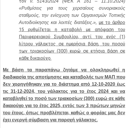
τον
ν. 5143/2024 (ΦΕΚ A 161 – 11.10.2024)
«Ρυθμίσεις για τους χερσαίους συνοριακούς
σταθμούς, την ενίσχυση των Οργανισμών Τοπικής
,
με το άρθρο
Αυτοδιοίκησης και λοιπές διατάξεις.»
15 ρυθμίζεται η καταβολή με απόφαση του
Περιφερειακού Συμβουλίου, αντί του ενός (1)
λίτρου γάλακτος σε ημερήσια βάση, του ποσού
των τριακοσίων (300) ευρώ σε ετήσια βάση σε
κάθε δικαιούχο.
Με βάση τα παραπάνω ζητάμε να ολοκληρωθεί η
διαδικασία της αποτίμησης και καταβολής των ΜΑΠ που
δεν χορηγήθηκαν για το διάστημα από 12-10-2020 έως
τις 31-12-2024, του γάλακτος για το έτος 2024 και να
καταβληθεί το ποσό των τριακοσίων (300) ευρώ σε κάθε
δικαιούχο για το έτος 2025, εντός των 3 πρώτων μηνών
του έτους, όπως προβλέπεται, καθώς ο φορέας μας δεν
έχει ενεργή σύμβαση για παροχή γάλακτος.