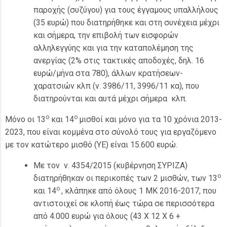
παροχής (συζύγου) για τους έγγαμους υπαλλήλους
(35 ευρώ) που διατηρήθηκε και στη συνέχεια μέχρι
και σήμερα, την επιβολή των εισφορών
αλληλεγγύης και για την καταπολέμηση της
ανεργίας (2% στις τακτικές αποδοχές, δηλ. 16
ευρώ/μήνα στα 780), άλλων κρατήσεων-
χαρατσιών κλπ (ν. 3986/11, 3996/11 κα), που
διατηρούνται και αυτά μέχρι σήμερα κλπ.
ο
ο
Μόνο οι 13
και 14
μισθοί και μόνο για τα 10 χρόνια 2013-
2023, που είναι κομμένα στο σύνολό τους για εργαζόμενο
με τον κατώτερο μισθό (ΥΕ) είναι 15.600 ευρώ.
Με τον ν. 4354/2015 (κυβέρνηση ΣΥΡΙΖΑ)
ο
διατηρήθηκαν οι περικοπές των 2 μισθών, των 13
ο
και 14
, κλάπηκε από όλους 1 ΜΚ 2016-2017, που
αντιστοιχεί σε κλοπή έως τώρα σε περισσότερα
από 4.000 ευρώ για όλους (43 Χ 12 Χ 6 +