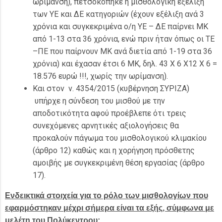
ωρίμανση), πετσοκόπηκε η μισθολογική εξέλιξη
των ΥΕ και ΔΕ κατηγοριών (έχουν εξέλιξη ανά 3
χρόνια και συγκεκριμένα ο/η ΥΕ – ΔΕ παίρνει ΜΚ
από 1-13 στα 36 χρόνια, ενώ πριν ήταν όπως οι ΤΕ
–ΠΕ που παίρνουν ΜΚ ανά διετία από 1-19 στα 36
χρόνια) και έχασαν έτσι 6 ΜΚ, δηλ. 43 Χ 6 Χ12 Χ 6 =
18.576 ευρώ !!!, χωρίς την ωρίμανση).
Και στον ν. 4354/2015 (κυβέρνηση ΣΥΡΙΖΑ)
υπήρχε η σύνδεση του μισθού με την
αποδοτικότητα αφού προέβλεπε ότι τρεις
συνεχόμενες αρνητικές αξιολογήσεις θα
προκαλούν πάγωμα του μισθολογικού κλιμακίου
(άρθρο 12) καθώς και η χορήγηση πρόσθετης
αμοιβής με συγκεκριμένη θέση εργασίας (άρθρο
17).
Ενδεικτικά στοιχεία για το ρόλο των μισθολογίων που
εφαρμόστηκαν μέχρι σήμερα είναι τα εξής, σύμφωνα με
μελέτη του Πολύκεντρου: