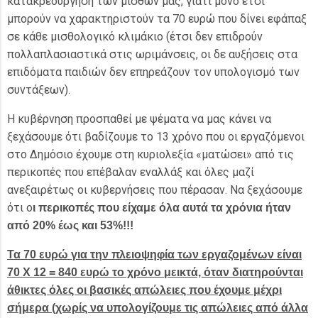
κατακρεούργηση των μισθών μας, γιατί μόνο έτσι
μπορούν να χαρακτηριστούν τα 70 ευρώ που δίνει εφάπαξ
σε κάθε μισθολογικό κλιμάκιο (έτσι δεν επιδρούν
πολλαπλασιαστικά στις ωριμάνσεις, οι δε αυξήσεις στα
επιδόματα παιδιών δεν επηρεάζουν τον υπολογισμό των
συντάξεων).
Η κυβέρνηση προσπαθεί με ψέματα να μας κάνει να
ξεχάσουμε ότι βαδίζουμε το 13 χρόνο που οι εργαζόμενοι
στο Δημόσιο έχουμε στη κυριολεξία «ματώσει» από τις
περικοπές που επέβαλαν εναλλάξ και όλες μαζί
ανεξαιρέτως οι κυβερνήσεις που πέρασαν. Να ξεχάσουμε
ότι ο
ι περικοπές που είχαμε όλα αυτά τα χρόνια ήταν
από 20% έως και 53%!!!
Τα 70 ευρώ για την πλειοψηφία των εργαζομένων είναι
70 Χ 12 = 840 ευρώ το χρόνο μεικτά, όταν διατηρούνται
άθικτες όλες οι βασικές απώλειες που έχουμε μέχρι
σήμερα (χωρίς να υπολογίζουμε τις απώλειες από άλλα