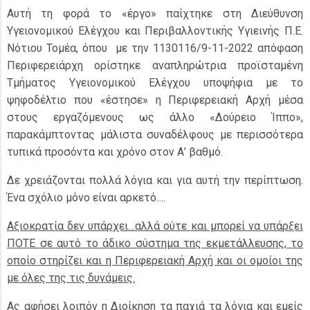
Αυτή τη φορά το «έργο» παίχτηκε στη Διεύθυνση
Υγειονομικού Ελέγχου και Περιβαλλοντικής Υγιεινής Π.Ε.
Νότιου Τομέα, όπου με την 1130116/9-11-2022 απόφαση
Περιφερειάρχη ορίστηκε αναπληρώτρια προϊσταμένη
Τμήματος Υγειονομικού Ελέγχου υποψήφια με το
ψηφοδέλτιο που «έστησε» η Περιφερειακή Αρχή μέσα
στους εργαζόμενους ως άλλο «Δούρειο Ίππο»,
παρακάμπτοντας μάλιστα συναδέλφους με περισσότερα
τυπικά προσόντα και χρόνο στον Α’ βαθμό.
Δε χρειάζονται πολλά λόγια και για αυτή την περίπτωση.
Ένα σχόλιο μόνο είναι αρκετό….
Αξιοκρατία δεν υπάρχει…αλλά ούτε και μπορεί να υπάρξει
ΠΟΤΕ σε αυτό το άδικο σύστημα της εκμετάλλευσης, το
οποίο στηρίζει και η Περιφερειακή Αρχή και οι ομοίοι της
με όλες της τις δυνάμεις.
Ας αφήσει λοιπόν η Διοίκηση τα παχιά τα λόγια και εμείς