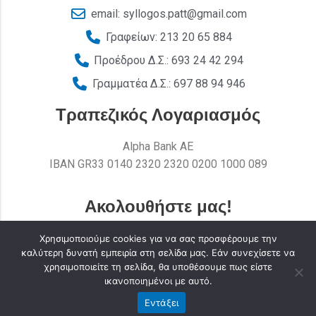
email: syllogos.patt@gmail.com
Γραφείων: 213 20 65 884
Προέδρου Δ.Σ.: 693 24 42 294
Γραμματέα Δ.Σ.: 697 88 94 946
Τραπεζικός Λογαριασμός
Alpha Bank AE
ΙΒΑΝ GR33 0140 2320 2320 0200 1000 089
Ακολουθήστε μας!
Χρησιμοποιούμε cookies για να σας προσφέρουμε την
καλύτερη δυνατή εμπειρία στη σελίδα μας. Εάν συνεχίσετε να
χρησιμοποιείτε τη σελίδα, θα υποθέσουμε πως είστε
ικανοποιημένοι με αυτό.
Εντάξει
Σύλλογος Υπαλλήλων Περιφέρειας Αττικής