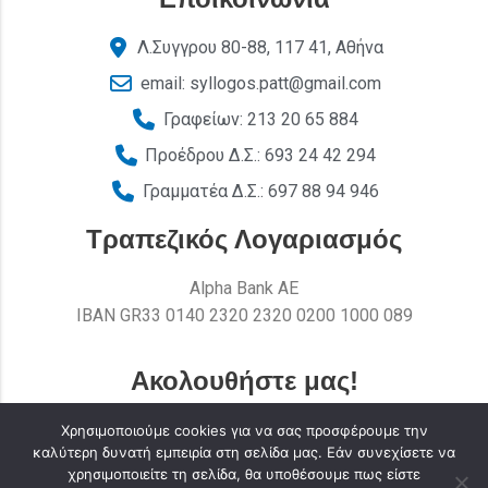
Λ.Συγγρου 80-88, 117 41, Αθήνα
email: syllogos.patt@gmail.com
Γραφείων: 213 20 65 884
Προέδρου Δ.Σ.: 693 24 42 294
Γραμματέα Δ.Σ.: 697 88 94 946
Τραπεζικός Λογαριασμός
Alpha Bank AE
ΙΒΑΝ GR33 0140 2320 2320 0200 1000 089
Ακολουθήστε μας!
Χρησιμοποιούμε cookies για να σας προσφέρουμε την
καλύτερη δυνατή εμπειρία στη σελίδα μας. Εάν συνεχίσετε να
χρησιμοποιείτε τη σελίδα, θα υποθέσουμε πως είστε