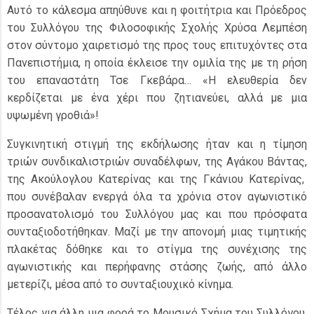
Αυτό το κάλεσμα απηύθυνε και η φοιτήτρια και Πρόεδρος
του Συλλόγου της Φιλοσοφικής Σχολής Χρύσα Λεμπέση
στον σύντομο χαιρετισμό της προς τους επιτυχόντες στα
Πανεπιστήμια, η οποία έκλεισε την ομιλία της με τη ρήση
του επαναστάτη Τσε Γκεβάρα… «Η ελευθερία δεν
κερδίζεται με ένα χέρι που ζητιανεύει, αλλά με μια
υψωμένη γροθιά»!
Συγκινητική στιγμή της εκδήλωσης ήταν και η τίμηση
τριών συνδικαλιστριών συναδέλφων, της Αγάκου Βάντας,
της Ακούλογλου Κατερίνας και της Γκάνιου Κατερίνας,
που συνέβαλαν ενεργά όλα τα χρόνια στον αγωνιστικό
προσανατολισμό του Συλλόγου μας και που πρόσφατα
συνταξιοδοτήθηκαν. Μαζί με την απονομή μιας τιμητικής
πλακέτας δόθηκε και το στίγμα της συνέχισης της
αγωνιστικής και περήφανης στάσης ζωής, από άλλο
μετερίζι, μέσα από το συνταξιουχικό κίνημα.
Τέλος για άλλη μια φορά το Μουσικό Σχήμα του Συλλόγου,