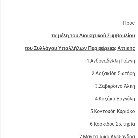
Προς
τα μέλη του Διοικητικού Συμβουλίου
του Συλλόγου Υπαλλήλων Περιφέρειας Αττικής
1.Ανδρεαδέλλη Γιάννη
2.Δοξακίδη Σωτήρη
3.Ζαβερδινό Άλκη
4.Καζάκο Βαγγέλη
5.Κοντούδη Κυριάκο
6.Κορκίδου Σωτηρία
7.Μαντσιώκα Αλεξάνδρα