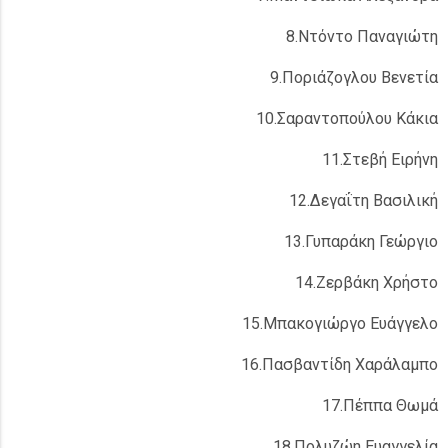
8.Ντόντο Παναγιώτη
9.Ποριάζογλου Βενετία
10.Σαραντοπούλου Κάκια
11.Στεβή Ειρήνη
12.Δεγαΐτη Βασιλική
13.Γυπαράκη Γεώργιο
14.Ζερβάκη Χρήστο
15.Μπακογιώργο Ευάγγελο
16.Πασβαντίδη Χαράλαμπο
17.Πέππα Θωμά
18.Πολυζώη Ευαγγελία