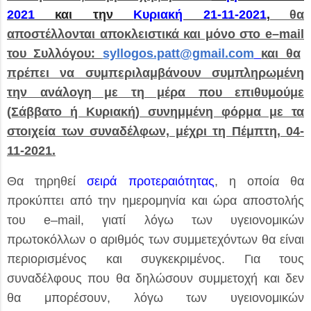
2021
και την
Κυριακή 21-11-2021
,
θα
αποστέλλονται αποκλειστικά και μόνο στο
e
–
mail
του Συλλόγου:
syllogos.patt@gmail.com
και θα
πρέπει να συμπεριλαμβάνουν συμπληρωμένη
την ανάλογη με τη μέρα που επιθυμούμε
(Σάββατο ή Κυριακή) συνημμένη φόρμα με τα
στοιχεία των συναδέλφων, μέχρι τη Πέμπτη, 04-
11-2021.
Θα τηρηθεί
σειρά προτεραιότητας
, η οποία θα
προκύπτει από την ημερομηνία και ώρα αποστολής
του
e
–
mail
, γιατί λόγω των υγειονομικών
πρωτοκόλλων ο αριθμός των συμμετεχόντων θα είναι
περιορισμένος και συγκεκριμένος. Για τους
συναδέλφους που θα δηλώσουν συμμετοχή και δεν
θα μπορέσουν, λόγω των υγειονομικών