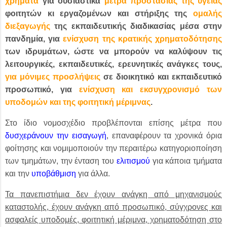
χρήματα
για ουσιαστικά
μέτρα προστασίας της υγείας
φοιτητών κι εργαζομένων και στήριξης της
ομαλής
διεξαγωγής
της εκπαιδευτικής διαδικασίας μέσα στην
πανδημία, για
ενίσχυση της κρατικής χρηματοδότησης
των ιδρυμάτων, ώστε να μπορούν να καλύψουν τις
λειτουργικές, εκπαιδευτικές, ερευνητικές ανάγκες τους,
για μόνιμες προσλήψεις
σε διοικητικό και εκπαιδευτικό
προσωπικό, για
ενίσχυση και εκσυγχρονισμό των
υποδομών και της φοιτητική μέριμνας
.
Στο ίδιο νομοσχέδιο προβλέπονται επίσης μέτρα που
δυσχεράνουν την εισαγωγή
, επαναφέρουν τα χρονικά όρια
φοίτησης και νομιμοποιούν την περαιτέρω κατηγοριοποίηση
των τμημάτων, την ένταση του
ελιτισμού
για κάποια τμήματα
και την
υποβάθμιση
για άλλα.
Τα πανεπιστήμια δεν έχουν ανάγκη από μηχανισμούς
καταστολής, έχουν ανάγκη από προσωπικό, σύγχρονες και
ασφαλείς υποδομές, φοιτητική μέριμνα, χρηματοδότηση στο