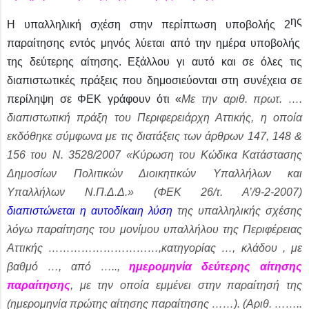
ης
Η υπαλληλική σχέση στην περίπτωση υποβολής 2
παραίτησης εντός μηνός λύεται από την ημέρα υποβολής
της δεύτερης αίτησης. Εξάλλου γι αυτό και σε όλες τις
διαπιστωτικές πράξεις που δημοσιεύονται στη συνέχεια σε
περίληψη σε ΦΕΚ γράφουν ότι «
Με την αριθ. πρωτ. ….
διαπιστωτική πράξη του Περιφερειάρχη Αττικής, η οποία
εκδόθηκε σύμφωνα με τις διατάξεις των άρθρων 147, 148 &
156 του Ν. 3528/2007 «Κύρωση του Κώδικα Κατάστασης
Δημοσίων Πολιτικών Διοικητικών Υπαλλήλων και
Υπαλλήλων Ν.Π.Δ.Δ.» (ΦΕΚ 26/τ. Α’/9-2-2007)
διαπιστώνεται η αυτοδίκαιη λύση
της υπαλληλικής σχέσης
λόγω παραίτησης του μονίμου υπαλλήλου της Περιφέρειας
Αττικής …………………………,κατηγορίας …, κλάδου , με
βαθμό …, από …..,
ημερομηνία δεύτερης αίτησης
παραίτησης
, με την οποία εμμένει στην παραίτησή της
(ημερομηνία πρώτης αίτησης παραίτησης ……). (Αριθ. ……..