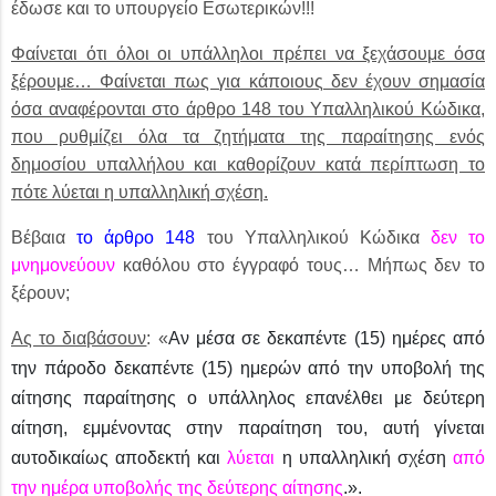
έδωσε και το υπουργείο Εσωτερικών!!!
Φαίνεται ότι όλοι οι υπάλληλοι πρέπει να ξεχάσουμε όσα
ξέρουμε… Φαίνεται πως για κάποιους δεν έχουν σημασία
όσα αναφέρονται στο άρθρο 148 του Υπαλληλικού Κώδικα,
που ρυθμίζει όλα τα ζητήματα της παραίτησης ενός
δημοσίου υπαλλήλου και καθορίζουν κατά περίπτωση το
πότε λύεται η υπαλληλική σχέση.
Βέβαια
το άρθρο 148
του Υπαλληλικού Κώδικα
δεν το
μνημονεύουν
καθόλου στο έγγραφό τους… Μήπως δεν το
ξέρουν;
Ας το διαβάσουν
: «
Αν μέσα σε δεκαπέντε (15) ημέρες από
την πάροδο δεκαπέντε (15) ημερών από την υποβολή της
αίτησης παραίτησης ο υπάλληλος επανέλθει με δεύτερη
αίτηση, εμμένοντας στην παραίτηση του, αυτή γίνεται
αυτοδικαίως αποδεκτή και
λύεται
η υπαλληλική σχέση
από
την ημέρα υποβολής της δεύτερης αίτησης
.».