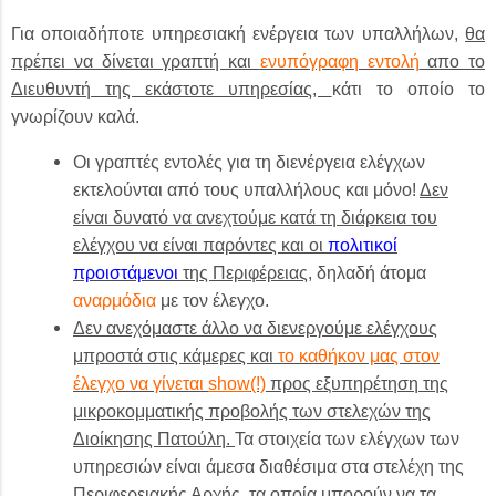
Για οποιαδήποτε υπηρεσιακή ενέργεια των υπαλλήλων,
θα
πρέπει να δίνεται γραπτή και
ενυπόγραφη εντολή
απο το
Διευθυντή της εκάστοτε υπηρεσίας,
κάτι το οποίο το
γνωρίζουν καλά.
Οι γραπτές εντολές για τη διενέργεια ελέγχων
εκτελούνται από τους υπαλλήλους και μόνο!
Δεν
είναι δυνατό να ανεχτούμε κατά τη διάρκεια του
ελέγχου να είναι παρόντες και οι
πολιτικοί
προιστάμενοι
της Περιφέρειας,
δηλαδή άτομα
αναρμόδια
με τον έλεγχο.
Δεν ανεχόμαστε άλλο να διενεργούμε ελέγχους
μπροστά στις κάμερες και
το καθήκον μας στον
έλεγχο να γίνεται
show
(!)
προς εξυπηρέτηση της
μικροκομματικής προβολής των στελεχών της
Διοίκησης Πατούλη.
Τα στοιχεία των ελέγχων των
υπηρεσιών είναι άμεσα διαθέσιμα στα στελέχη της
Περιφερειακής Αρχής, τα οποία μπορούν να τα