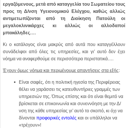
εργαζόμενους, μετά από καταγγελία του Σωματείου τους
προς τη Δ/νση Υγειονομικού Ελέγχου, καθώς αλλιώς
αντιμετωπίζονται από τη Διοίκηση Πατούλη οι
μεγαλοκλινικάρχες κι αλλιώς οι αλλοδαποί
μπακάληδες….
Κι ο κατάλογος είναι μακρύς από αυτά που καταγγέλλουν
συνάδελφοι από όλες τις υπηρεσίες, και γι’ αυτό δεν έχει
νόημα να αναφερθούμε σε περισσότερα περιστατικά….
Έχουν όμως νόημα και περιμένουμε απαντήσεις στα εξής
:
Είναι σαφές, ότι η πολιτική ηγεσία της Περιφέρειας
θέλει να χαράσσει τις κατευθυντήριες γραμμές των
υπηρεσιών της. Όπως επίσης και ότι είναι θεμιτό να
βρίσκεται σε επικοινωνία και συνεννόηση με την Δ/
νση της κάθε υπηρεσίας γι’ αυτό το σκοπό, κι όχι να
δίνονται
προφορικές εντολές
και οι υπάλληλοι να
«τρέχουν»!