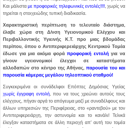
Και μάλιστα
με προφορικές τηλεφωνικές εντολές!!!!
, χωρίς να
τηρείται η στοιχειώδης τυπική διαδικασία.
Χαρακτηριστική περίπτωση το τελευταίο διάστημα,
έλαβε χώρα στη Δ/νση Υγειονομικού Ελέγχου και
Περιβαλλοντικής Υγιεινής Κ.Τ. προ μιας βδομάδας
περίπου, όπου ο Αντιπεριφερειάρχης Κεντρικού Τομέα
έδωσε για μια ακόμα φορά
προφορική εντολή
για να
γίνουν υγειονομικοί έλεγχοι σε καταστήματα
αλλοδαπών στο κέντρο της Αθήνας,
παρουσία του και
παρουσία κάμερας μεγάλου τηλεοπτικού σταθμού!
Συγκεκριμένα οι συνάδελφοι Επόπτες Δημόσιας Υγείας
χωρίς έγγραφη εντολή
, που να τους χρεώνει αυτούς τους
ελέγχους, πήγαν αργά το απόγευμα μαζί με συναδέλφους και
άλλων υπηρεσιών της Περιφέρειας, στο «ραντεβού» με τον
Αντιπεριφερειάρχη, την αστυνομία και το κανάλι! Τελικά
έλεγξαν καταστήματα σε άλλη περιοχή απ’ αυτή του τομέα