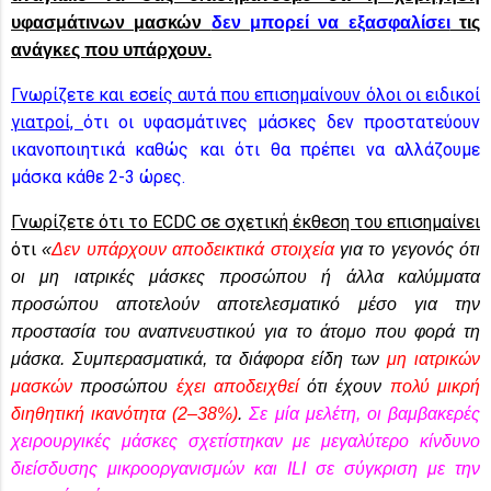
υφασμάτινων μασκών
δεν μπορεί να εξασφαλίσει
τις
ανάγκες που υπάρχουν.
Γνωρίζετε και εσείς αυτά που επισημαίνουν όλοι οι ειδικοί
γιατροί,
ότι οι υφασμάτινες μάσκες δεν προστατεύουν
ικανοποιητικά καθώς και ότι θα πρέπει να αλλάζουμε
μάσκα κάθε 2-3 ώρες.
Γνωρίζετε ότι το ECDC σε σχετική έκθεση του επισημαίνει
ότι
«
Δεν υπάρχουν αποδεικτικά στοιχεία
για το γεγονός ότι
οι μη ιατρικές μάσκες προσώπου ή άλλα καλύμματα
προσώπου αποτελούν αποτελεσματικό μέσο για την
προστασία του αναπνευστικού για το άτομο που φορά τη
μάσκα. Συμπερασματικά, τα διάφορα είδη των
μη ιατρικών
μασκών
προσώπου
έχει αποδειχθεί
ότι έχουν
πολύ μικρή
διηθητική ικανότητα (2–38%)
.
Σε μία μελέτη, οι βαμβακερές
χειρουργικές μάσκες σχετίστηκαν με μεγαλύτερο κίνδυνο
διείσδυσης μικροοργανισμών και ILI σε σύγκριση με την