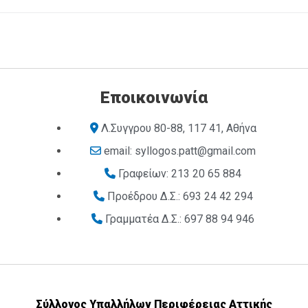
Εποικοινωνία
Λ.Συγγρου 80-88, 117 41, Αθήνα
email: syllogos.patt@gmail.com
Γραφείων: 213 20 65 884
Προέδρου Δ.Σ.: 693 24 42 294
Γραμματέα Δ.Σ.: 697 88 94 946
Σύλλογος Υπαλλήλων Περιφέρειας Αττικής