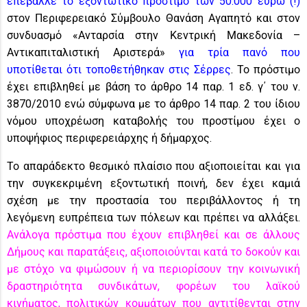
επέβαλλε το εξοντωτικό πρόστιμο των 50.000 ευρώ
(!)
στον Περιφερειακό Σύμβουλο Θανάση Αγαπητό και στον
συνδυασμό «Ανταρσία στην Κεντρική Μακεδονία –
Αντικαπιταλιστική Αριστερά»
για τρία πανό που
υποτίθεται ότι τοποθετήθηκαν στις Σέρρες
. Το πρόστιμο
έχει επιβληθεί με βάση το άρθρο 14 παρ. 1 εδ. γ΄ του ν.
3870/2010 ενώ σύμφωνα με το άρθρο 14 παρ. 2 του ίδιου
νόμου υποχρέωση καταβολής του προστίμου έχει ο
υποψήφιος περιφερειάρχης ή δήμαρχος.
Το απαράδεκτο θεσμικό πλαίσιο που αξιοποιείται και για
την συγκεκριμένη εξοντωτική ποινή, δεν έχει καμιά
σχέση με την προστασία του περιβάλλοντος ή τη
λεγόμενη ευπρέπεια των πόλεων και πρέπει να αλλάξει.
Ανάλογα πρόστιμα που έχουν επιβληθεί και σε άλλους
Δήμους και παρατάξεις, αξιοποιούνται κατά το δοκούν και
με στόχο να φιμώσουν ή να περιορίσουν την κοινωνική
δραστηριότητα συνδικάτων, φορέων του λαϊκού
κινήματος, πολιτικών κομμάτων που αντιτίθενται στην