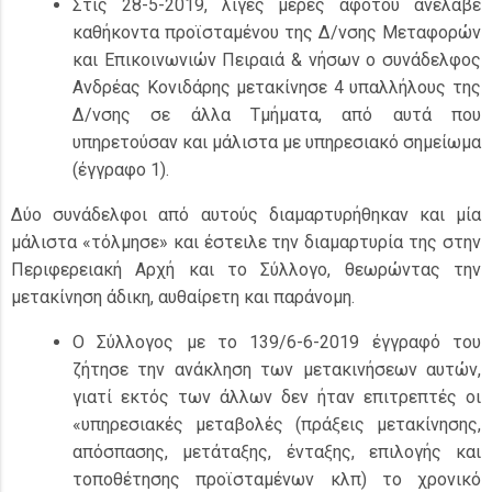
Στις 28-5-2019, λίγες μέρες αφότου ανέλαβε
καθήκοντα προϊσταμένου της Δ/νσης Μεταφορών
και Επικοινωνιών Πειραιά & νήσων ο συνάδελφος
Ανδρέας Κονιδάρης μετακίνησε 4 υπαλλήλους της
Δ/νσης σε άλλα Τμήματα, από αυτά που
υπηρετούσαν και μάλιστα με υπηρεσιακό σημείωμα
(έγγραφο 1).
Δύο συνάδελφοι από αυτούς διαμαρτυρήθηκαν και μία
μάλιστα «τόλμησε» και έστειλε την διαμαρτυρία της στην
Περιφερειακή Αρχή και το Σύλλογο, θεωρώντας την
μετακίνηση άδικη, αυθαίρετη και παράνομη.
Ο Σύλλογος με το 139/6-6-2019 έγγραφό του
ζήτησε την ανάκληση των μετακινήσεων αυτών,
γιατί εκτός των άλλων δεν ήταν επιτρεπτές οι
«υπηρεσιακές μεταβολές (πράξεις μετακίνησης,
απόσπασης, μετάταξης, ένταξης, επιλογής και
τοποθέτησης προϊσταμένων κλπ) το χρονικό