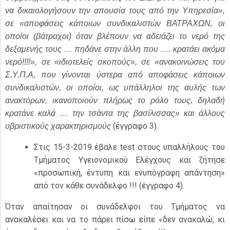
να δικαιολογήσουν την απουσία τους από την Υπηρεσία»,
σε «αποφάσεις κάποιων συνδικαλιστών ΒΑΤΡΑΧΩΝ, οι
οποίοι (βάτραχοι) όταν βλέπουν να αδειάζει το νερό της
δεξαμενής τους … πηδάνε στην άλλη που …. κρατάει ακόμα
νερό!!!!», σε «ιδιοτελείς σκοπούς», σε «ανακοινώσεις του
Σ.Υ.Π.Α, που γίνονται ύστερα από αποφάσεις κάποιων
συνδικαλιστών, οι οποίοι, ως υπάλληλοι της αυλής των
ανακτόρων, ικανοποιούν πλήρως το ρόλο τους, δηλαδή
κρατάνε καλά … την τσάντα της βασίλισσας» και άλλους
(έγγραφο 3).
υβριστικούς χαρακτηρισμούς
Στις 15-3-2019 έβαλε test στους υπαλλήλους του
Τμήματος Υγειονομικού Ελέγχους και ζήτησε
«προσωπική, έντυπη και ενυπόγραφη απάντηση»
από τον κάθε συνάδελφο !!! (έγγραφο 4).
Όταν απαίτησαν οι συνάδελφοι του Τμήματος να
ανακαλέσει και να το πάρει πίσω είπε «δεν ανακαλώ, κι