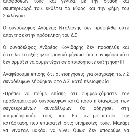
αποφάσεών τους και γενικά, με την στάση και
συμπεριφορά του, εκθέτει το κύρος και την φήμη του
Συλλόγου».
Ο συνάδελφος Ανδρέας Νταλιάνης δεν προσήλθε, ούτε
απάντησε στην πρόσκληση του Δ.Σ.
Ο συνάδελφος Ανδρέας Κονιδάρης δεν προσήλθε και
έστειλε το εξής ηλεκτρονικό μήνυμα, όπου αναφέρει «ότι
δεν αρμόζει να συμμετέχει σε οποιαδήποτε συζήτηση»!!!
Αναφέρουμε επίσης ότι οι εισηγήσεις για διαγραφή των 2
συναδέλφων λήφθηκαν στο Δ.Σ. κατά πλειοψηφία.
-Πρέπει να πούμε επίσης ότι συμμεριζόμαστε τον
προβληματισμό συναδέλφων κατά πόσο η διαγραφή των
συγκεκριμένων συναδέλφων θα οδηγήσει στη
«συμμόρφωσή» τους και θα αντιμετωπίσει την
κατάσταση, που επικρατεί στις υπηρεσίες τους. Μακάρι
να γινόταν, μακάρι να γίνει. Όμως δεν μπορούμε να