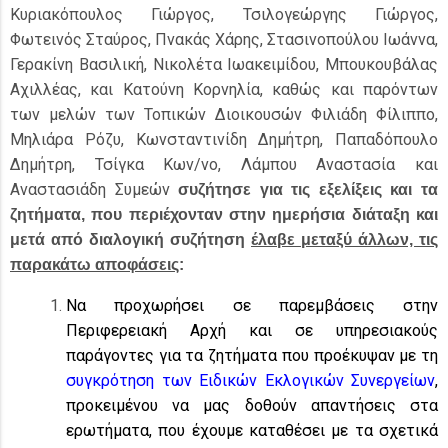
Κυριακόπουλος Γιώργος, Τσιλογεώργης Γιώργος,
Φωτεινός Σταύρος, Πνακάς Χάρης, Στασινοπούλου Ιωάννα,
Γερακίνη Βασιλική, Νικολέτα Ιωακειμίδου, Μπουκουβάλας
Αχιλλέας, και Κατούνη Κορνηλία, καθώς και παρόντων
των μελών των Τοπικών Διοικουσών Φιλιάδη Φίλιππο,
Μηλιάρα Ρόζυ, Κωνσταντινίδη Δημήτρη, Παπαδόπουλο
Δημήτρη, Τσίγκα Κων/νο, Λάμπου Αναστασία και
Αναστασιάδη Συμεών
συζήτησε για τις εξελίξεις και τα
ζητήματα, που
περιέχονταν στην ημερήσια διάταξη και
μ
ετά από διαλογική συζήτηση
έλαβε μεταξύ άλλων, τις
παρακάτω αποφάσεις
:
Να προχωρήσει σε παρεμβάσεις στην
Περιφερειακή Αρχή και σε υπηρεσιακούς
παράγοντες για τα ζητήματα που προέκυψαν με τη
συγκρότηση των Ειδικών Εκλογικών Συνεργείων
,
προκειμένου να μας δοθούν απαντήσεις στα
ερωτήματα, που έχουμε καταθέσει με τα σχετικά