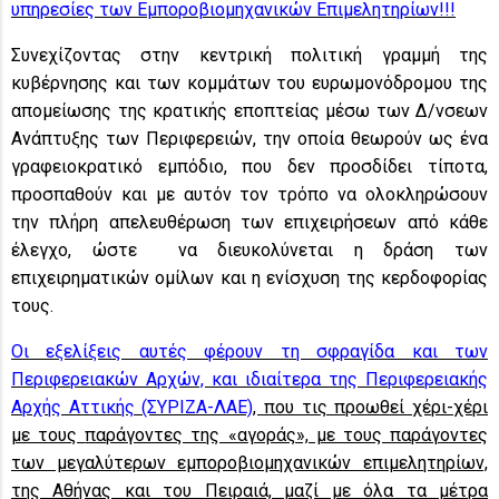
υπηρεσίες των Εμποροβιομηχανικών Επιμελητηρίων!!!
Συνεχίζοντας στην κεντρική πολιτική γραμμή της
κυβέρνησης και των κομμάτων του ευρωμονόδρομου της
απομείωσης της κρατικής εποπτείας μέσω των Δ/νσεων
Ανάπτυξης των Περιφερειών, την οποία θεωρούν ως ένα
γραφειοκρατικό εμπόδιο, που δεν προσδίδει τίποτα,
προσπαθούν και με αυτόν τον τρόπο να ολοκληρώσουν
την πλήρη απελευθέρωση των επιχειρήσεων από κάθε
έλεγχο, ώστε να διευκολύνεται η δράση των
επιχειρηματικών ομίλων και η ενίσχυση της κερδοφορίας
τους.
Οι εξελίξεις αυτές φέρουν τη σφραγίδα και των
Περιφερειακών Αρχών, και ιδιαίτερα της Περιφερειακής
Αρχής Αττικής (ΣΥΡΙΖΑ-ΛΑΕ)
, που τις προωθεί χέρι-χέρι
με τους
παράγοντες της «αγοράς», με τους
παράγοντες
των μεγαλύτερων εμποροβιομηχανικών επιμελητηρίων,
της Αθήνας και του Πειραιά, μαζί με όλα τα μέτρα