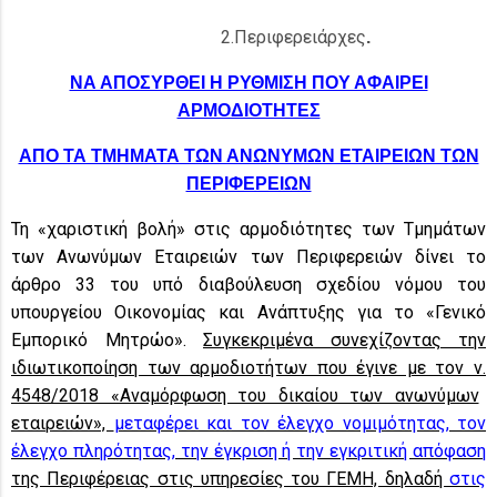
2.Περιφερειάρχες
.
ΝΑ ΑΠΟΣΥΡΘΕΙ Η ΡΥΘΜΙΣΗ ΠΟΥ ΑΦΑΙΡΕΙ
ΑΡΜΟΔΙΟΤΗΤΕΣ
ΑΠΟ ΤΑ ΤΜΗΜΑΤΑ ΤΩΝ ΑΝΩΝΥΜΩΝ ΕΤΑΙΡΕΙΩΝ ΤΩΝ
ΠΕΡΙΦΕΡΕΙΩΝ
Τη «χαριστική βολή» στις αρμοδιότητες των Τμημάτων
των Ανωνύμων Εταιρειών των Περιφερειών δίνει το
άρθρο 33 του υπό διαβούλευση σχεδίου νόμου του
υπουργείου Οικονομίας και Ανάπτυξης για το «Γενικό
Εμπορικό Μητρώο».
Συγκεκριμένα συνεχίζοντας την
ιδιωτικοποίηση των αρμοδιοτήτων που έγινε με τον ν.
4548/2018 «Αναμόρφωση του δικαίου των ανωνύμων
εταιρειών»,
μεταφέρει και τον έλεγχο νομιμότητας, τον
έλεγχο πληρότητας, την έγκριση ή την εγκριτική απόφαση
της Περιφέρειας στις υπηρεσίες του ΓΕΜΗ, δηλαδή
στις