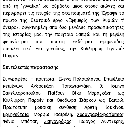
από τη ”γυναίκα” ως σύμβολο μέσα στους αιώνες και
περιγράφει τις πτυχές της στα ποιήματά της. Έγραψε το
πρώτο της θεατρικό έργο «Εφημερίς των Κυριών τ’
όνειρο», συγκινημένη από δύο μεγάλες προσωπικότητες
της ιστορίας μας, την ποιήτρια Σαπφώ και τη μεγάλη
φεμινίστρια και πρώτη εκδότρια εφημερίδας
αποκλειστικά για γυναίκες, την Καλλιρρόη Σιγανού-
Παρρέν.
Συντελεστές παράστασης
Συγγραφέας – ποιήτρια
: ΄Ελενα Παλαιολόγου,
Επιμέλεια
κειμένων
: Ανδρομάχη Παπαγιαννάκη, θ: Ισμήνη
Σακελλαροπούλου,
Παίζουν
: Βίκυ Μαραγκάκη ως
Καλλιρρόη Παρρέν και Θεοδώρα Σιάρκου ως Σαπφώ,
Πρωτότυπη μουσική σύνθεση
: Αρετή Κοκκίνου,
Ερμηνεύτρια
: Μόρφω Τσαϊρέλη,
Χορογραφία-performer
:
Φένια Μπότση,
Σκηνογράφος
: Γιώργος Λυντζέρης,