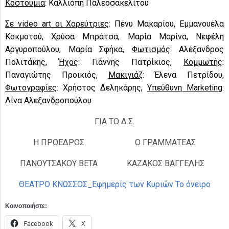
Κ
o
στούμια
: Καλλιόπη Παλεοσακελίτου
Σε video art οι Χορεύτριες
: Πένυ Μακαρίου, Εμμανουέλα
Κοκμοτού, Χρύσα Μπράτσα, Μαρία Μαρίνα, Νεφέλη
Αργυροπούλου, Μαρία Σφήκα,
Φωτισμός
: Αλέξανδρος
Πολιτάκης,
Ήχος
: Γιάννης Πατρίκιος,
Κομμωτής
:
Παναγιώτης Προικιός,
Μακιγιάζ
: Έλενα Πετρίδου,
Φωτογραφίες
: Χρήστος Δεληκάρης,
Υπεύθυνη Marketing
:
Λίνα Αλεξανδροπούλου
ΓΙΑ ΤΟ Δ.Σ.
Η ΠΡΟΕΔΡΟΣ
Ο ΓΡΑΜΜΑΤΕΑΣ
ΠΑΝΟΥΤΣΑΚΟΥ ΒΕΤΑ
ΚΑΖΑΚΟΣ ΒΑΓΓΕΛΗΣ
ΘΕΑΤΡΟ ΚΝΩΣΣΟΣ_Εφημερίς των Κυριών Το όνειρο
Κοινοποιήστε:
Facebook
X