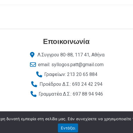
Εποικοινωνία
Λ.Συγγρου 80-88, 117 41, Αθήνα
email: syllogos.patt@gmail.com
Γραφείων: 213 20 65 884
Προέδρου Δ.Σ.: 693 24 42 294
Γραμματέα Δ.Σ.: 697 88 94 946
η δυνατή εμπειρία στη σελίδα μας. Εάν συνεχίσετε να χρησιμοποιείτε 
Εντάξει
Σύλλογος Υπαλλήλων Περιφέρειας Αττικής