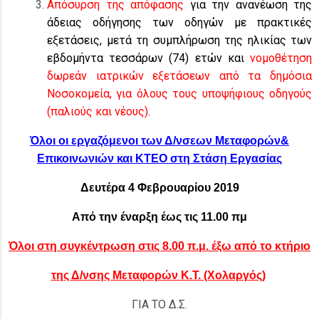
Απόσυρση της απόφασης
για την ανανέωση της
άδειας οδήγησης των οδηγών με πρακτικές
εξετάσεις, μετά τη συμπλήρωση της ηλικίας των
εβδομήντα τεσσάρων (74) ετών και
νομοθέτηση
δωρεάν ιατρικών εξετάσεων από τα δημόσια
Νοσοκομεία, για όλους τους υποψήφιους οδηγούς
(παλιούς και νέους)
.
Όλοι οι εργαζόμενοι των Δ/νσεων Μεταφορών&
Επικοινωνιών και ΚΤΕΟ στη
Στάση Εργασίας
Δευτέρα 4 Φεβρουαρίου 2019
Από την έναρξη έως τις 11.00 πμ
Όλοι στη συγκέντρωση στις 8.00 π.μ. έξω από το κτήριο
της Δ/νσης Μεταφορών Κ.Τ. (Χολαργός)
ΓΙΑ ΤΟ Δ.Σ.