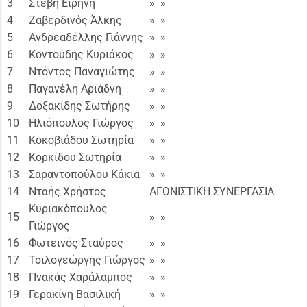
3
Στεβή Ειρήνη
» »
4
Ζαβερδινός Άλκης
» »
5
Ανδρεαδέλλης Γιάννης
» »
6
Κοντούδης Κυριάκος
» »
7
Ντόντος Παναγιώτης
» »
8
Παγανέλη Αριάδνη
» »
9
Δοξακίδης Σωτήρης
» »
10
Ηλιόπουλος Γιώργος
» »
11
Κοκοβιάδου Σωτηρία
» »
12
Κορκίδου Σωτηρία
» »
13
Σαραντοπούλου Κάκια
» »
14
Νταής Χρήστος
ΑΓΩΝΙΣΤΙΚΗ ΣΥΝΕΡΓΑΣΙΑ
Κυριακόπουλος
15
» »
Γιώργος
16
Φωτεινός Σταύρος
» »
17
Τσιλογεώργης Γιώργος
» »
18
Πνακάς Χαράλαμπος
» »
19
Γερακίνη Βασιλική
» »