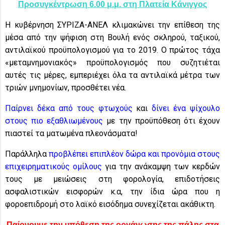
Προσυγκέντρωση 6.00 μ.μ.
στη Πλατεία Κάνιγγος
Η κυβέρνηση ΣΥΡΙΖΑ-ΑΝΕΛ κλιμακώνει την επίθεση της
μέσα από την ψήφιση στη Βουλή ενός σκληρού, ταξικού,
αντιλαϊκού προϋπολογισμού για το 2019. Ο πρώτος τάχα
«μεταμνημονιακός» προϋπολογισμός που συζητιέται
αυτές τις μέρες, εμπεριέχει όλα τα αντιλαϊκά μέτρα των
τριών μνημονίων, προσθέτει νέα.
Παίρνει δέκα από τους φτωχούς
και
δίνει ένα ψίχουλο
στους πιο εξαθλιωμένους
με την προϋπόθεση ότι έχουν
πιαστεί τα ματωμένα πλεονάσματα!
Παράλληλα
προβλέπει επιπλέον δώρα και προνόμια στους
επιχειρηματικούς ομίλους
για την ανάκαμψη των κερδών
τους με μειώσεις στη φορολογία, επιδοτήσεις
ασφαλιστικών εισφορών κ.α, την ίδια ώρα που η
φοροεπιδρομή στο λαϊκό εισόδημα συνεχίζεται ακάθικτη.
Παίρνουμε την υπόθεση της οργάνωσης της πάλης στα