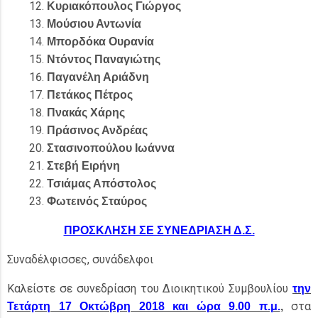
Κυριακόπουλος Γιώργος
Μούσιου Αντωνία
Μπορδόκα Ουρανία
Ντόντος Παναγιώτης
Παγανέλη Αριάδνη
Πετάκος Πέτρος
Πνακάς Χάρης
Πράσινος Ανδρέας
Στασινοπούλου Ιωάννα
Στεβή Ειρήνη
Τσιάμας Απόστολος
Φωτεινός Σταύρος
ΠΡΟΣΚΛΗΣΗ ΣΕ ΣΥΝΕΔΡΙΑΣΗ Δ.Σ.
Συναδέλφισσες, συνάδελφοι
Καλείστε σε συνεδρίαση του Διοικητικού Συμβουλίου
την
στα
Τετάρτη 17 Οκτώβρη 2018 και ώρα 9.00 π.μ.
,