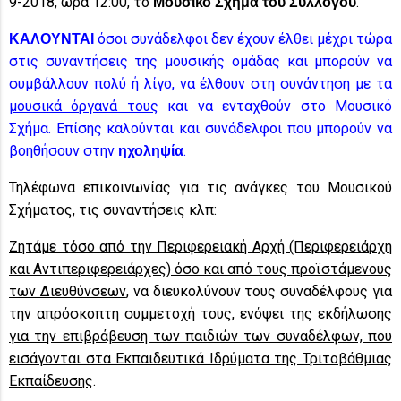
9-2018, ώρα 12:00, το
.
Μουσικό Σχήμα του Συλλόγου
όσοι συνάδελφοι δεν έχουν έλθει μέχρι τώρα
ΚΑΛΟΥΝΤΑΙ
στις συναντήσεις της μουσικής ομάδας και μπορούν να
συμβάλλουν πολύ ή λίγο, να έλθουν στη συνάντηση
με τα
μουσικά όργανά τους
και να ενταχθούν στο Μουσικό
Σχήμα. Επίσης καλούνται και συνάδελφοι που μπορούν να
βοηθήσουν στην
.
ηχοληψία
Τηλέφωνα επικοινωνίας για τις ανάγκες του Μουσικού
Σχήματος, τις συναντήσεις κλπ:
Ζητάμε τόσο από την Περιφερειακή Αρχή (Περιφερειάρχη
και Αντιπεριφερειάρχες) όσο και από τους προϊστάμενους
των Διευθύνσεων
, να διευκολύνουν τους συναδέλφους για
την απρόσκοπτη συμμετοχή τους,
ενόψει της εκδήλωσης
για την επιβράβευση των παιδιών των συναδέλφων, που
εισάγονται στα Εκπαιδευτικά Ιδρύματα της Τριτοβάθμιας
Εκπαίδευσης
.