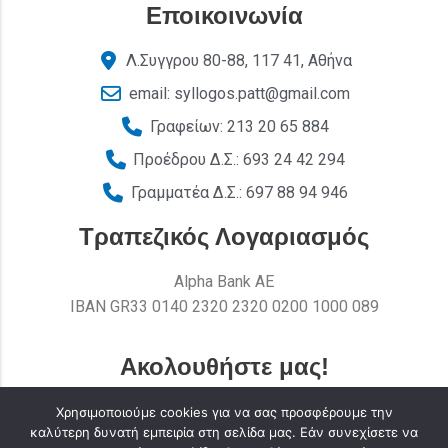
Εποικοινωνία
Λ.Συγγρου 80-88, 117 41, Αθήνα
email: syllogos.patt@gmail.com
Γραφείων: 213 20 65 884
Προέδρου Δ.Σ.: 693 24 42 294
Γραμματέα Δ.Σ.: 697 88 94 946
Τραπεζικός Λογαριασμός
Alpha Bank AE
ΙΒΑΝ GR33 0140 2320 2320 0200 1000 089
Ακολουθήστε μας!
Χρησιμοποιούμε cookies για να σας προσφέρουμε την
καλύτερη δυνατή εμπειρία στη σελίδα μας. Εάν συνεχίσετε να