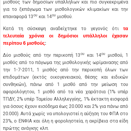
μισθούς των δημοσίων υπαλλήλων και πιο συγκεκριμένα
για το ξεπάγωμα των μισθολογικών κλιμακίων και την
ου
ου
επαναφορά 13
και 14
μισθού.
Κατά τη σύσκεψη αναδείχτηκε το γεγονός ότι
τα
τελευταία χρόνια οι δημόσιοι υπάλληλοι έχασαν
περίπου 6 μισθούς
:
ου
ου
Δύο μισθούς από την περικοπή 13
και 14
μισθού, 1
μισθός από το πάγωμα της μισθολογικής ωρίμανασης από
την 1-7-2011, 1 μισθός από την περικοπή όλων των
επιδομάτων (εκτός οικογενειακού, θέσης και ειδικών
συνθηκών), πάνω από 1 μισθό από την μείωση του
αφορολόγητου, 1 μισθό από τα νέα χαράτσια (1% υπέρ
ΤΠΔΥ, 2% υπέρ Ταμείου Αλληλεγγύης, 1% έκτακτη εισφορά
για όσους έχουν εισόδημα έως 20.000 και 2% για πάνω από
20.000). Αυτά χωρίς να υπολογιστεί η αύξηση του ΦΠΑ στο
23%, ο ΕΝΦΙΑ και όλη η φοροληστεία, η ακρίβεια στα είδη
πρώτης ανάγκης κλπ.