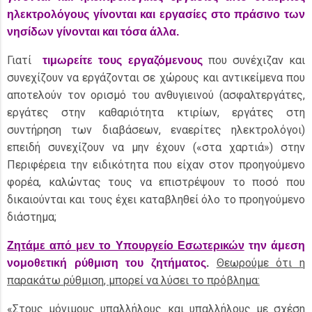
ηλεκτρολόγους γίνονται και εργασίες στο πράσινο των
νησίδων γίνονται και τόσα άλλα.
Γιατί
που συνέχιζαν και
τιμωρείτε τους εργαζόμενους
συνεχίζουν να εργάζονται σε χώρους και αντικείμενα που
αποτελούν τον ορισμό του ανθυγιεινού (ασφαλτεργάτες,
εργάτες στην καθαριότητα κτιρίων, εργάτες στη
συντήρηση των διαβάσεων, εναερίτες ηλεκτρολόγοι)
επειδή συνεχίζουν να μην έχουν («στα χαρτιά») στην
Περιφέρεια την ειδικότητα που είχαν στον προηγούμενο
φορέα, καλώντας τους να επιστρέψουν το ποσό που
δικαιούνται και τους έχει καταβληθεί όλο το προηγούμενο
διάστημα;
Ζητάμε από μεν το Υπουργείο Εσωτερικών
την άμεση
Θεωρούμε ότι η
νομοθετική ρύθμιση του ζητήματος
.
παρακάτω ρύθμιση, μπορεί να λύσει το πρόβλημα:
«Στους μόνιμους υπαλλήλους και υπαλλήλους με σχέση