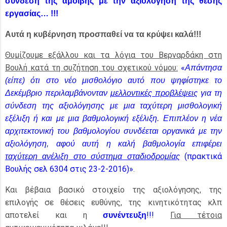
σύνδεση της αμοιβής με την αξιολόγηση της θέσης
εργασίας… !!!
Αυτά η κυβέρνηση προσπαθεί να τα κρύψει καλά!!!
Θυμίζουμε εξάλλου και τα λόγια του Βερναρδάκη στη
Βουλή κατά τη συζήτηση του σχετικού νόμου:
«
Απάντησα
(είπε) ότι στο νέο μισθολόγιο αυτό που ψηφίστηκε το
Δεκέμβριο περιλαμβάνονταν
μελλοντικές προβλέψεις
για τη
σύνδεση της αξιολόγησης με μια ταχύτερη μισθολογική
εξέλιξη ή και με μια βαθμολογική εξέλιξη. Επιπλέον η νέα
αρχιτεκτονική του βαθμολογίου συνδέεται οργανικά με την
αξιολόγηση, αφού αυτή η καλή βαθμολογία επιφέρει
(πρακτικά
ταχύτερη ανέλιξη στο σύστημα σταδιοδρομίας
Βουλής σελ 6304 στις 23-2-2016)»
.
Και βέβαια βασικό στοιχείο της αξιολόγησης, της
επιλογής σε θέσεις ευθύνης, της κινητικότητας κλπ
αποτελεί και η
!!!
Για τέτοια
συνέντευξη