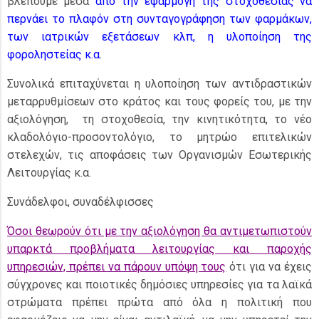
βλέπουμε μέσα
από την εφαρμογή της στοχοθεσίας να
περνάει το πλαφόν στη συνταγογράφηση των φαρμάκων,
των ιατρικών εξετάσεων κλπ, η υλοποίηση της
φοροληστείας κ.α
.
Συνολικά επιταχύνεται η υλοποίηση των αντιδραστικών
μεταρρυθμίσεων στο κράτος και τους φορείς του, με την
αξιολόγηση, τη στοχοθεσία, την κινητικότητα, το νέο
κλαδολόγιο-προσοντολόγιο, το μητρώο επιτελικών
στελεχών, τις αποφάσεις των Οργανισμών Εσωτερικής
Λειτουργίας κ.α.
Συνάδελφοι, συναδέλφισσες
Όσοι θεωρούν ότι με την αξιολόγηση θα αντιμετωπιστούν
υπαρκτά προβλήματα λειτουργίας και παροχής
υπηρεσιών, πρέπει να πάρουν υπόψη τους
ότι για να έχεις
σύγχρονες και ποιοτικές δημόσιες υπηρεσίες για τα λαϊκά
στρώματα πρέπει πρώτα από όλα η πολιτική που