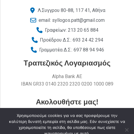
Λ.Συγγρου 80-88, 117 41, Αθήνα
email: syllogos.patt@gmail.com
Γραφείων: 213 20 65 884
Προέδρου Δ.Σ.: 693 24 42 294
Γραμματέα Δ.Σ.: 697 88 94 946
Τραπεζικός Λογαριασμός
Alpha Bank AE
ΙΒΑΝ GR33 0140 2320 2320 0200 1000 089
Ακολουθήστε μας!
Χρησιμοποιούμε cookies για να σας προσφέρουμε την
καλύτερη δυνατή εμπειρία στη σελίδα μας. Εάν συνεχίσετε να
χρησιμοποιείτε τη σελίδα, θα υποθέσουμε πως είστε
ικανοποιημένοι με αυτό.