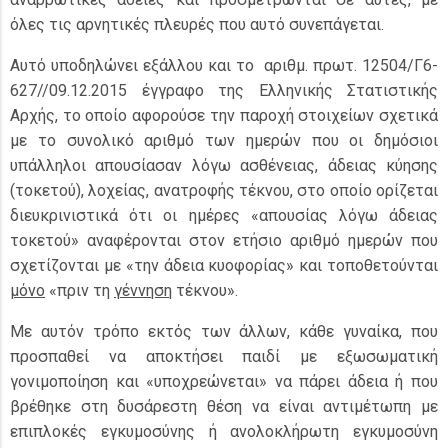
όλες τις αρνητικές πλευρές που αυτό συνεπάγεται.
Αυτό υποδηλώνει εξάλλου και το αριθμ. πρωτ. 12504/Γ6-
627//09.12.2015 έγγραφο της Ελληνικής Στατιστικής
Αρχής, το οποίο αφορούσε την παροχή στοιχείων σχετικά
με το συνολικό αριθμό των ημερών που οι δημόσιοι
υπάλληλοι απουσίασαν λόγω ασθένειας, άδειας κύησης
(τοκετού), λοχείας, ανατροφής τέκνου, στο οποίο ορίζεται
διευκρινιστικά ότι οι ημέρες «απουσίας λόγω άδειας
τοκετού» αναφέρονται στον ετήσιο αριθμό ημερών που
σχετίζονται με «την άδεια κυοφορίας» και τοποθετούνται
μόνο
«πριν τη
γέννηση
τέκνου».
Με αυτόν τρόπο εκτός των άλλων, κάθε γυναίκα, που
προσπαθεί να αποκτήσει παιδί με εξωσωματική
γονιμοποίηση και «υποχρεώνεται» να πάρει άδεια ή που
βρέθηκε στη δυσάρεστη θέση να είναι αντιμέτωπη με
επιπλοκές εγκυμοσύνης ή ανολοκλήρωτη εγκυμοσύνη