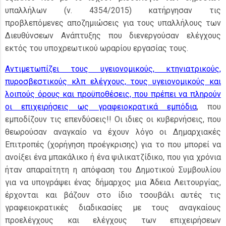
υπαλλήλων (ν. 4354/2015) κατήργησαν τις
προβλεπόμενες αποζημιώσεις για τους υπαλλήλους των
Διευθύνσεων Ανάπτυξης που διενεργούσαν ελέγχους
εκτός του υποχρεωτικού ωραρίου εργασίας τους.
Αντιμετωπίζει τους υγειονομικούς, κτηνιατρικούς,
πυροσβεστικούς κλπ ελέγχους, τους υγειονομικούς και
λοιπούς όρους και προϋποθέσεις, που πρέπει να πληρούν
οι επιχειρήσεις ως γραφειοκρατικά εμπόδια
, που
εμποδίζουν τις επενδύσεις!! Οι ιδιες οι κυβερνήσεις, που
θεωρούσαν αναγκαίο να έχουν λόγο οι Δημαρχιακές
Επιτροπές (χορήγηση προέγκρισης) για το που μπορεί να
ανοίξει ένα μπακάλικο ή ένα ψιλικατζίδικο, που για χρόνια
ήταν απαραίτητη η απόφαση του Δημοτικού Συμβουλίου
για να υπογράψει ένας δήμαρχος μια Άδεια Λειτουργίας,
έρχονται και βάζουν στο ίδιο τσουβάλι αυτές τις
γραφειοκρατικές διαδικασίες με τους αναγκαίους
προελέγχους και ελέγχους των επιχειρήσεων