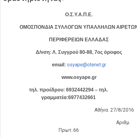
Ο.Σ.Υ.Α.Π.Ε
.
ΟΜΟΣΠΟΝΔΙΑ ΣΥΛΛΟΓΩΝ ΥΠΑΛΛΗΛΩΝ ΑΙΡΕΤΩ
ΠΕΡΙΦΕΡΕΙΩΝ ΕΛΛΑΔΑΣ
Δ/νση: Λ. Συγγρού 80-88, 7ος όροφος
osyape@otenet.gr
email:
www.osyape.gr
τηλ. προέδρου: 6932442294 – τηλ.
γραμματέα:6977432661
Αθήνα 27/8/2016
Αριθμ.
Πρωτ.:66