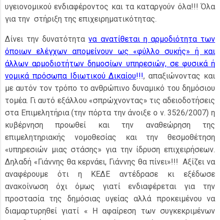
υγειονομικού ενδιαφέροντος και τα καταργούν όλα!!! Όλα
για την στήριξη της επιχειρηματικότητας.
Δίνει την δυνατότητα
να ανατίθεται η αρμοδιότητα των
όποιων ελέγχων απομείνουν ως «φύλλο συκής» ή και
άλλων αρμοδιοτήτων δημοσίων υπηρεσιών, σε φυσικά ή
νομικά πρόσωπα Ιδιωτικού Δικαίου
!!!
, απαξιώνοντας και
με αυτόν τον τρόπο το ανθρώπινο δυναμικό του δημόσιου
τομέα. Γι αυτό εξάλλου «σπρώχνοντας» τις αδειοδοτήσεις
στα Επιμελητήρια (την πόρτα την άνοιξε ο ν. 3526/2007) η
κυβέρνηση προωθεί και την αναθεώρηση της
επιμελητηριακής νομοθεσίας και την θεσμοθέτηση
«υπηρεσιών μιας στάσης» για την ίδρυση επιχειρήσεων.
Δηλαδή «Γιάννης θα κερνάει, Γιάννης θα πίνει»!!! Αξίζει να
αναφέρουμε ότι η ΚΕΔΕ αντέδρασε κι εξέδωσε
ανακοίνωση όχι όμως γιατί ενδιαφέρεται για την
προστασία της δημόσιας υγείας αλλά προκειμένου να
διαμαρτυρηθεί γιατί « Η αφαίρεση των συγκεκριμένων