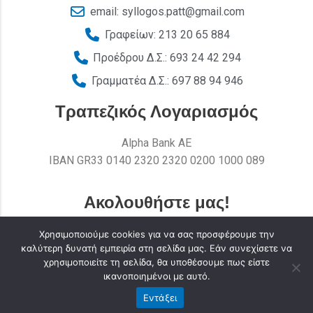
email: syllogos.patt@gmail.com
Γραφείων: 213 20 65 884
Προέδρου Δ.Σ.: 693 24 42 294
Γραμματέα Δ.Σ.: 697 88 94 946
Τραπεζικός Λογαριασμός
Alpha Bank AE
ΙΒΑΝ GR33 0140 2320 2320 0200 1000 089
Ακολουθήστε μας!
Χρησιμοποιούμε cookies για να σας προσφέρουμε την
καλύτερη δυνατή εμπειρία στη σελίδα μας. Εάν συνεχίσετε να
χρησιμοποιείτε τη σελίδα, θα υποθέσουμε πως είστε
ικανοποιημένοι με αυτό.
Εντάξει
Σύλλογος Υπαλλήλων Περιφέρειας Αττικής