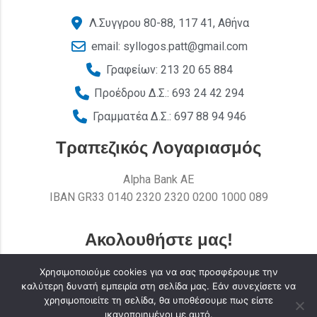
Λ.Συγγρου 80-88, 117 41, Αθήνα
email: syllogos.patt@gmail.com
Γραφείων: 213 20 65 884
Προέδρου Δ.Σ.: 693 24 42 294
Γραμματέα Δ.Σ.: 697 88 94 946
Τραπεζικός Λογαριασμός
Alpha Bank AE
ΙΒΑΝ GR33 0140 2320 2320 0200 1000 089
Ακολουθήστε μας!
Χρησιμοποιούμε cookies για να σας προσφέρουμε την
καλύτερη δυνατή εμπειρία στη σελίδα μας. Εάν συνεχίσετε να
χρησιμοποιείτε τη σελίδα, θα υποθέσουμε πως είστε
ικανοποιημένοι με αυτό.