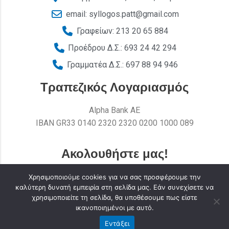
email: syllogos.patt@gmail.com
Γραφείων: 213 20 65 884
Προέδρου Δ.Σ.: 693 24 42 294
Γραμματέα Δ.Σ.: 697 88 94 946
Τραπεζικός Λογαριασμός
Alpha Bank AE
ΙΒΑΝ GR33 0140 2320 2320 0200 1000 089
Ακολουθήστε μας!
Χρησιμοποιούμε cookies για να σας προσφέρουμε την
καλύτερη δυνατή εμπειρία στη σελίδα μας. Εάν συνεχίσετε να
χρησιμοποιείτε τη σελίδα, θα υποθέσουμε πως είστε
ικανοποιημένοι με αυτό.
Εντάξει
Σύλλογος Υπαλλήλων Περιφέρειας Αττικής